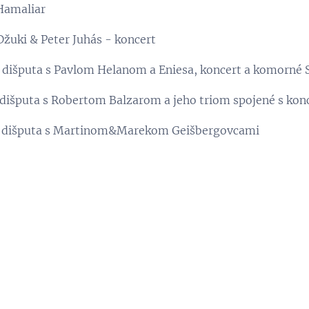
Hamaliar
uki & Peter Juhás - koncert
dišputa s Pavlom Helanom a Eniesa, koncert a komorné 
dišputa s Robertom Balzarom a jeho triom spojené s ko
a dišputa s Martinom&Marekom Geišbergovcami