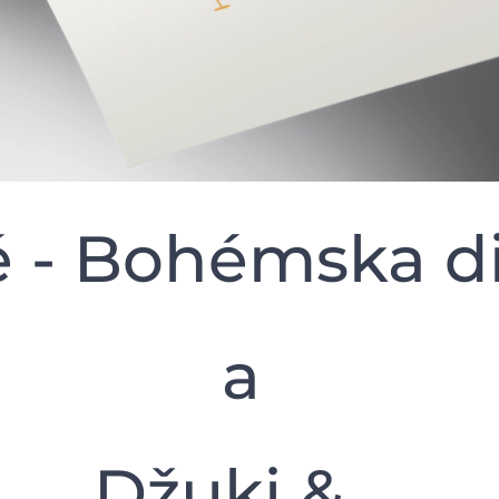
 - Bohémska d
a
Džuki & ...