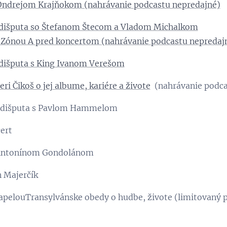
ndrejom Krajňokom (nahrávanie podcastu nepredajné)
dišputa so Štefanom Štecom a Vladom Michalkom
Zónou A pred koncertom (nahrávanie podcastu nepredaj
dišputa s King Ivanom Verešom
i Čikoš o jej albume, kariére a živote
(nahrávanie podca
 dišputa s Pavlom Hammelom
cert
 Antonínom Gondolánom
n Majerčík
pelouTransylvánske obedy o hudbe, živote (limitovaný p