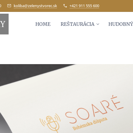
0
koliba@zelenystvorec.sk
+421 911 555 600
KY
HOME
REŠTAURÁCIA
HUDOBNÝ