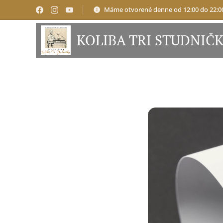
Máme otvorené denne od 12:00 do 22:0
KOLIBA TRI STUDNIČ