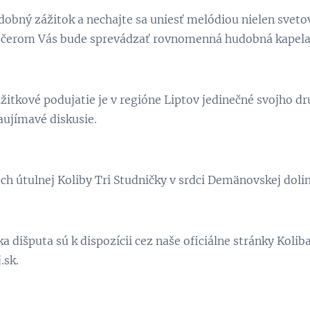
dobný zážitok a nechajte sa uniesť melódiou nielen svet
ečerom Vás bude sprevádzať rovnomenná hudobná kapela
itkové podujatie je v regióne Liptov jedinečné svojho d
ujímavé diskusie.
ch útulnej Koliby Tri Studničky v srdci Demänovskej dolin
 dišputa sú k dispozícii cez naše oficiálne stránky Koliba
.sk.