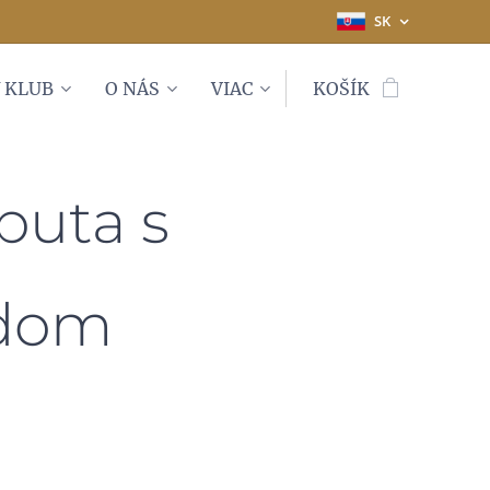
SK
 KLUB
O NÁS
VIAC
KOŠÍK
puta s
adom