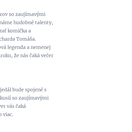
orov so zaujímavými
známe hudobné talenty,
zať komička a
icharda Tomáša.
zová legenda a nemenej
ruku, že nás čaká večer
jedál bude spojené s
skusií so zaujímavými
er vás čaká
 viac.