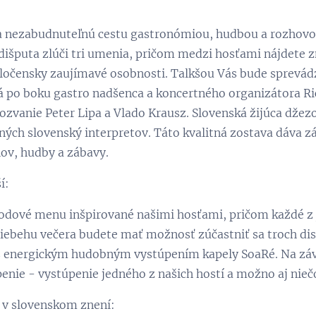
na nezabudnuteľnú cestu gastronómiou, hudbou a rozhov
išputa zlúči tri umenia, pričom medzi hosťami nájdete 
oločensky zaujímavé osobnosti. Talkšou Vás bude sprevád
 po boku gastro nadšenca a koncertného organizátora R
pozvanie Peter Lipa a Vlado Krausz. Slovenská žijúca dže
ch slovenský interpretov. Táto kvalitná zostava dáva zá
hov, hudby a zábavy.
í:
hodové menu inšpirované našimi hosťami, pričom každé z 
riebehu večera budete mať možnosť zúčastniť sa troch di
 s energickým hudobným vystúpením kapely SoaRé. Na záv
nie - vystúpenie jedného z našich hostí a možno aj niečo
 v slovenskom znení: