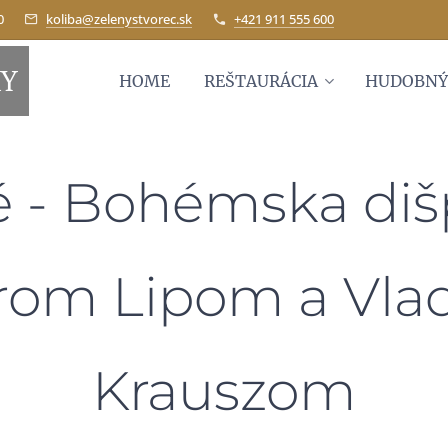
0
koliba@zelenystvorec.sk
+421 911 555 600
KY
HOME
REŠTAURÁCIA
HUDOBNÝ
 - Bohémska diš
rom Lipom a Vl
Krauszom