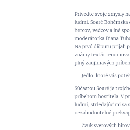
Priveďte svoje zmysly 
ľuďmi. Soaré Bohémska d
hercov, vedcov a iné sp
moderátorka Diana Tuhá
Na prvú dišputu prijali 
známy textár renomovaný
plný zaujimavých príbe
🍽️ Jedlo, ktoré vás poteš
Súčasťou Soaré je trojc
príbehom hostiteľa. V p
ľuďmi, striedajúcimi sa
nezabudnuteľné prekvape
🎶 Zvuk svetových hitov