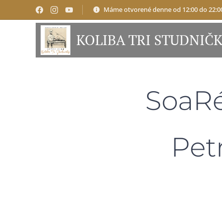
Máme otvorené denne od 12:00 do 22:0
KOLIBA TRI STUDNIČ
SoaRé
Pet