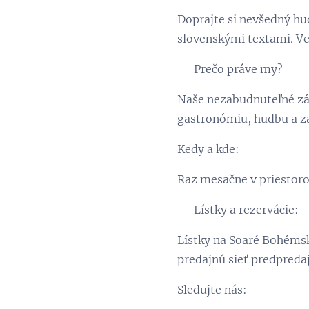
Doprajte si nevšedný hu
slovenskými textami. V
🌍 Prečo práve my?
Naše nezabudnuteľné záž
gastronómiu, hudbu a za
Kedy a kde:
Raz mesačne v priestoro
🎫 Lístky a rezervácie:
Lístky na Soaré Bohémska
predajnú sieť predpredaj
Sledujte nás: