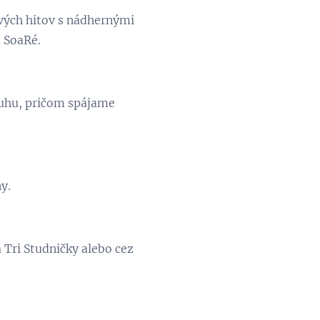
ových hitov s nádhernými
 SoaRé.
ruhu, pričom spájame
y.
 Tri Studničky alebo cez