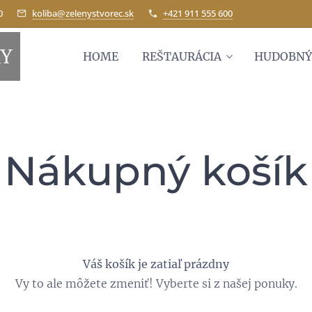
0
koliba@zelenystvorec.sk
+421 911 555 600
KY
HOME
REŠTAURÁCIA
HUDOBNÝ
Nákupný košík
Váš košík je zatiaľ prázdny
Vy to ale môžete zmeniť! Vyberte si z našej ponuky.