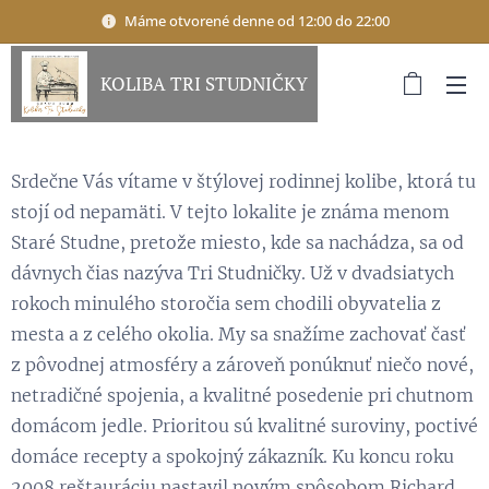
Máme otvorené denne od 12:00 do 22:00
KOLIBA TRI STUDNIČKY
Srdečne Vás vítame v štýlovej rodinnej kolibe, ktorá tu
stojí od nepamäti. V tejto lokalite je známa menom
Staré Studne, pretože miesto, kde sa nachádza, sa od
dávnych čias nazýva Tri Studničky. Už v dvadsiatych
rokoch minulého storočia sem chodili obyvatelia z
mesta a z celého okolia. My sa snažíme zachovať časť
z pôvodnej atmosféry a zároveň ponúknuť niečo nové,
netradičné spojenia, a kvalitné posedenie pri chutnom
domácom jedle. Prioritou sú kvalitné suroviny, poctivé
domáce recepty a spokojný zákazník. Ku koncu roku
2008 reštauráciu nastavil novým spôsobom Richard