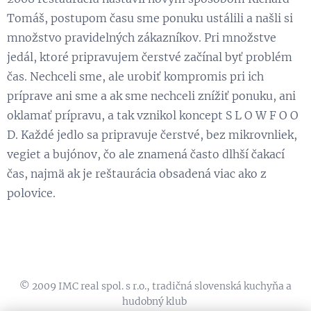
Tomáš, postupom času sme ponuku ustálili a našli si
množstvo pravidelných zákazníkov. Pri množstve
jedál, ktoré pripravujem čerstvé začínal byť problém
čas. Nechceli sme, ale urobiť kompromis pri ich
príprave ani sme a ak sme nechceli znížiť ponuku, ani
oklamať prípravu, a tak vznikol koncept S L O W F O O
D. Každé jedlo sa pripravuje čerstvé, bez mikrovnliek,
vegiet a bujónov, čo ale znamená často dlhší čakací
čas, najmä ak je reštaurácia obsadená viac ako z
polovice.
© 2009 IMC real spol. s r.o., tradičná slovenská kuchyňa a
hudobný klub