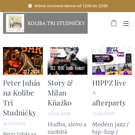
Máme otvorené denne od 12:00 do 22:00
KOLIBA TRI STUDNIČKY
Peter Juhás
Story &
HIPPZ live
na Kolibe
Milan
+
Tri
Kňažko
afterparty
Studničky
28.03.2026
13.03.2026
31.07.2026
Hudba, slovo a
Modern jazz /
osobitá
hip-hop /
Peter Juhás sa