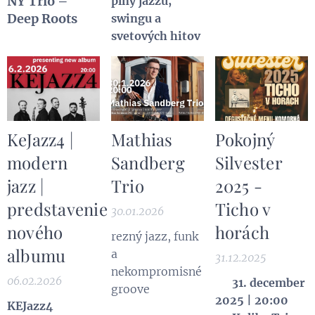
NY Trio –
plný jazzu,
večer
osviežujúce
Deep Roots
swingu a
nápoje a
svetových hitov
príjemné
posedenie pod
holým nebom.
Príďte si
zaspievať
KeJazz4 |
Mathias
Pokojný
známe hity,
objaviť nové
modern
Sandberg
Silvester
autorské...
jazz |
Trio
2025 -
predstavenie
Ticho v
30.01.2026
nového
horách
rezný jazz, funk
albumu
a
31.12.2025
nekompromisné
06.02.2026
📅
31. december
groove
2025 | 20:00
KEJazz4