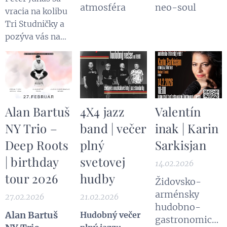
atmosféra
neo-soul
vracia na kolibu
Tri Studničky a
pozýva vás na
večer plný
hudby, dobrej
nálady a
priateľskej
atmosféry. V
Alan Bartuš
4X4 jazz
Valentín
prípade dobrého
NY Trio –
band | večer
inak | Karin
počasia sa
koncert
Deep Roots
plný
Sarkisjan
uskutoční v
| birthday
svetovej
novom
14.02.2026
tour 2026
hudby
terasovom bare,
Židovsko-
kde si
arménsky
27.02.2026
21.02.2026
vychutnáte
hudobno-
výhľady na
Alan Bartuš
Hudobný večer
gastronomický
okolitú prírodu,