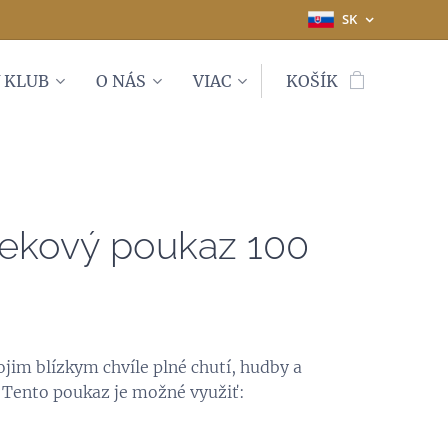
SK
 KLUB
O NÁS
VIAC
KOŠÍK
ekový poukaz 100
ojim blízkym chvíle plné chutí, hudby a
! Tento poukaz je možné využiť: