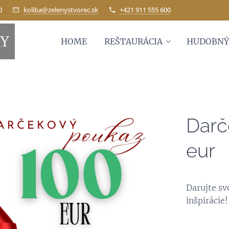
0
koliba@zelenystvorec.sk
+421 911 555 600
KY
HOME
REŠTAURÁCIA
HUDOBNÝ
Darč
eur
Darujte sv
inšpirácie