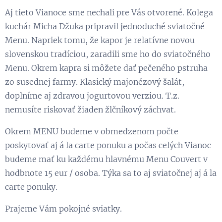
Aj tieto Vianoce sme nechali pre Vás otvorené. Kolega
kuchár Micha Džuka pripravil jednoduché sviatočné
Menu. Napriek tomu, že kapor je relatívne novou
slovenskou tradíciou, zaradili sme ho do sviatočného
Menu. Okrem kapra si môžete dať pečeného pstruha
zo susednej farmy. Klasický majonézový šalát,
doplníme aj zdravou jogurtovou verziou. T.z.
nemusíte riskovať žiaden žlčníkový záchvat.
Okrem MENU budeme v obmedzenom počte
poskytovať aj á la carte ponuku a počas celých Vianoc
budeme mať ku každému hlavnému Menu Couvert v
hodbnote 15 eur / osoba. Týka sa to aj sviatočnej aj á la
carte ponuky.
Prajeme Vám pokojné sviatky.