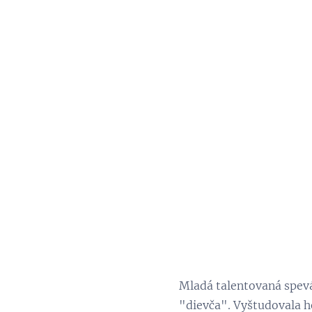
Mladá talentovaná spevá
"dievča".
Vyštudovala he