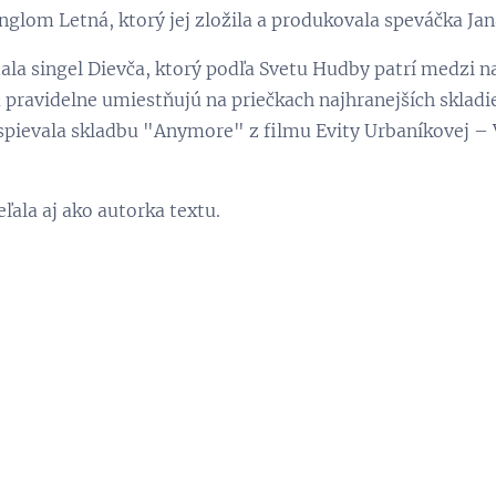
glom Letná, ktorý jej zložila a produkovala speváčka Jan
dala singel Dievča, ktorý podľa Svetu Hudby patrí medzi 
a pravidelne umiestňujú na priečkach najhranejších sklad
ievala skladbu "Anymore" z filmu Evity Urbaníkovej – V
eľala aj ako autorka textu.