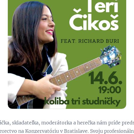
čka, skladateľka, moderátorka a herečka nám príde preds
rectvo na Konzervatóriu v Bratislave. Svoju profesionáln