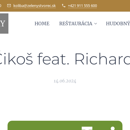
0
koliba@zelenystvorec.sk
+421 911 555 600
KY
HOME
REŠTAURÁCIA
HUDOBNÝ
Čikoš feat. Richar
14.06.2024