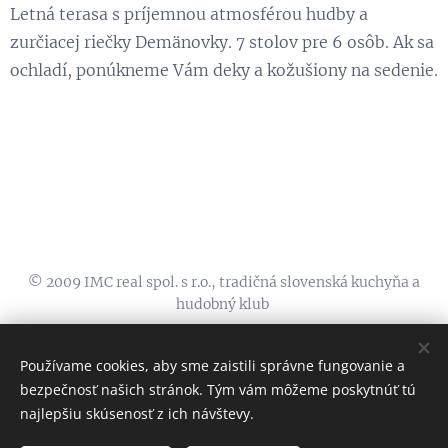
Letná terasa s príjemnou atmosférou hudby a
zurčiacej riečky Demänovky. 7 stolov pre 6 osôb. Ak sa
ochladí, ponúkneme Vám deky a kožušiony na sedenie.
© 2009 IMC real spol. s r.o., tradičná slovenská kuchyňa a
hudobný klub
koliba@zelenystvorec.sk, 00421911555600, FB:
KOLIBA TRI
STUDNIČKY
, INSTA:
@kolibatristudnicky
Používame cookies, aby sme zaistili správne fungovanie a
bezpečnosť našich stránok. Tým vám môžeme poskytnúť tú
Cookies
najlepšiu skúsenosť z ich návštevy.
Jazyky