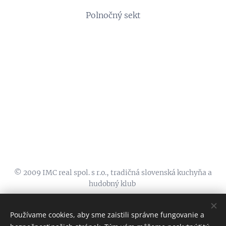
Polnočný sekt
© 2009 IMC real spol. s r.o., tradičná slovenská kuchyňa a
hudobný klub
koliba@zelenystvorec.sk, 00421911555600, FB:
KOLIBA TRI
STUDNIČKY
, INSTA:
@kolibatristudnicky
Používame cookies, aby sme zaistili správne fungovanie a