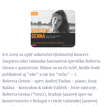
8.6.2019 sa opäť uskutoční výnimočný koncert.
Zaspieva nám talianska šarmantná speváčka Roberta
Genna s quartetom. Máme sa na čo tešiť, kedže bude
pohľadené aj "oko" a nie len "ucho" :-).
Roberta Genna - spev; Andrej Farkas - piano; Juraj
Kalász - kontrabas & Jakub Valiček - bicie nástroje.
Roberta Genna (*1992), študuje jazzový spev na
konzervatóriu v Bologni v triede talianskej jazzovej