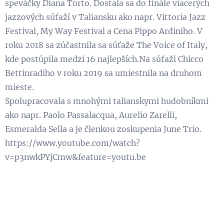
speváčky Diana Torto. Dostala sa do finále viacerých
jazzových súťaží v Taliansku ako napr. Vittoria Jazz
Festival, My Way Festival a Cena Pippo Ardiniho. V
roku 2018 sa zúčastnila sa súťaže The Voice of Italy,
kde postúpila medzi 16 najlepších.Na súťaži Chicco
Bettinradiho v roku 2019 sa umiestnila na druhom
mieste.
Spolupracovala s mnohými talianskymi hudobníkmi
ako napr. Paolo Passalacqua, Aurelio Zarelli,
Esmeralda Sella a je členkou zoskupenia June Trio.
https://www.youtube.com/watch?
v=p3nwkPYjCmw&feature=youtu.be