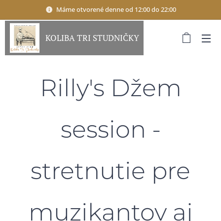
Máme otvorené denne od 12:00 do 22:00
KOLIBA TRI STUDNIČKY
Rilly's Džem
session -
stretnutie pre
muzikantov aj