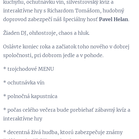
kuchyňu, ochutnávku vín, silvestrovský kvíz a
interaktívne hry s Richardom Tomášom, hudobný
doprovod zabezpečí náš špeciálny hosť
Pavel Helan
.
Žiaden DJ, ohňostroje, chaos a hluk.
Oslávte koniec roka a začiatok toho nového v dobrej
spoločnosti, pri dobrom jedle a v pohode.
* trojchodové MENU
* ochutnávka vín
* polnočná kapustnica
* počas celého večera bude prebiehať zábavný kvíz a
interaktívne hry
* decentná živá hudba, ktorú zabezpečuje známy