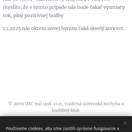
myslím, že v tomto prípade nás bude čakať vysmiaty
rok, plný pozitívnej hudby.
1.1.2025 nás okrem novej hymny čaká skvelý koncert.
© 2009 IMC real spol. s r.o., tradičná slovenská kuchyňa a
hudobný klub
koliba@zelenystvorec.sk, 00421911555600, FB:
KOLIBA TRI
STUDNIČKY
, INSTA:
@kolibatristudnicky
Používame cookies, aby sme zaistili správne fungovanie a