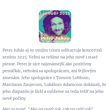
Peter Juhás aj so svojim triom odštartuje koncertnú
sezónu 2025. Veľmi sa tešíme na jeho nové i staré
piesne. Peter je síce najznámejší ako pozitívny
pesničkár, nebráni sa spoluprácam, ani štýlovým
zmenám. Jeho spolupráce s Tomom Lobbom,
Martinom Zaujecom, Lukášom Adamcom dokázali, že
jeho diapazón je širší a môžeme sa teda tešiť na jeho
nové počiny.
Ako sa vraví, "Ako na nový rok, tak po celý rok"