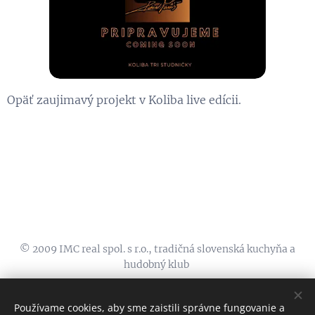
Opäť zaujimavý projekt v Koliba live edícii.
© 2009 IMC real spol. s r.o., tradičná slovenská kuchyňa a
hudobný klub
koliba@zelenystvorec.sk, 00421911555600, FB:
KOLIBA TRI
STUDNIČKY
, INSTA:
@kolibatristudnicky
Používame cookies, aby sme zaistili správne fungovanie a