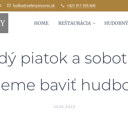
0
koliba@zelenystvorec.sk
+421 911 555 600
KY
HOME
REŠTAURÁCIA
HUDOBNÝ
dý piatok a sobot
deme baviť hudb
10.01.2025