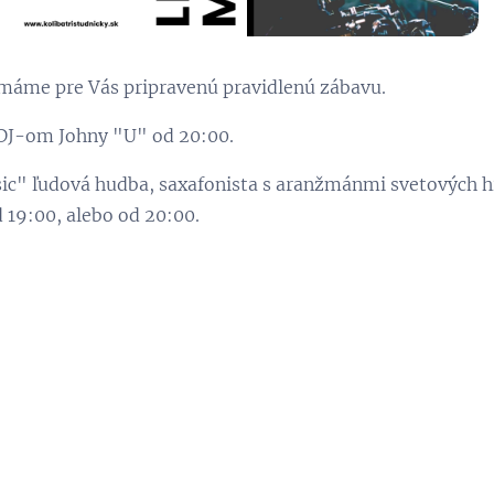
 máme pre Vás pripravenú pravidlenú zábavu.
 DJ-om Johny "U" od 20:00.
c" ľudová hudba, saxafonista s aranžmánmi svetových hi
d 19:00, alebo od 20:00.