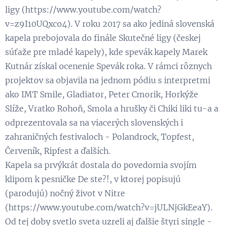
ligy (https://www.youtube.com/watch?
v=z9I10UQxco4). V roku 2017 sa ako jediná slovenská
kapela prebojovala do finále Skutečné ligy (českej
súťaže pre mladé kapely), kde spevák kapely Marek
Kutnár získal ocenenie Spevák roka. V rámci rôznych
projektov sa objavila na jednom pódiu s interpretmi
ako IMT Smile, Gladiator, Peter Cmorik, Horkýže
Slíže, Vratko Rohoň, Smola a hrušky či Chiki liki tu-a a
odprezentovala sa na viacerých slovenských i
zahraničných festivaloch - Polandrock, Topfest,
Červeník, Ripfest a ďalších.
Kapela sa prvýkrát dostala do povedomia svojím
klipom k pesničke De ste?!, v ktorej popisujú
(parodujú) nočný život v Nitre
(https://www.youtube.com/watch?v=jULNjGkEeaY).
Od tej doby svetlo sveta uzreli aj ďalšie štyri single -