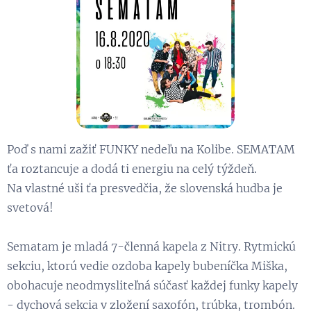
Poď s nami zažiť FUNKY nedeľu na Kolibe. SEMATAM
ťa roztancuje a dodá ti energiu na celý týždeň. 🎵
Na vlastné uši ťa presvedčia, že slovenská hudba je
svetová! 🌎
🎷🎸🎤🎺🎹🥁
Sematam je mladá 7-členná kapela z Nitry. Rytmickú
sekciu, ktorú vedie ozdoba kapely bubeníčka Miška,
obohacuje neodmysliteľná súčasť každej funky kapely
- dychová sekcia v zložení saxofón, trúbka, trombón.