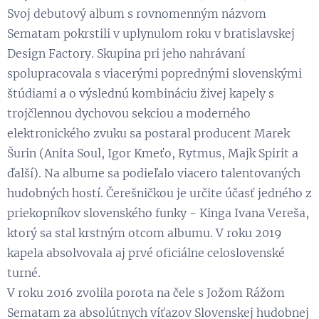
Svoj debutový album s rovnomenným názvom
Sematam pokrstili v uplynulom roku v bratislavskej
Design Factory. Skupina pri jeho nahrávaní
spolupracovala s viacerými poprednými slovenskými
štúdiami a o výslednú kombináciu živej kapely s
trojčlennou dychovou sekciou a moderného
elektronického zvuku sa postaral producent Marek
Šurin (Anita Soul, Igor Kmeťo, Rytmus, Majk Spirit a
ďalší). Na albume sa podieľalo viacero talentovaných
hudobných hostí. Čerešničkou je určite účasť jedného z
priekopníkov slovenského funky - Kinga Ivana Vereša,
ktorý sa stal krstným otcom albumu. V roku 2019
kapela absolvovala aj prvé oficiálne celoslovenské
turné.
V roku 2016 zvolila porota na čele s Jožom Rážom
Sematam za absolútnych víťazov Slovenskej hudobnej