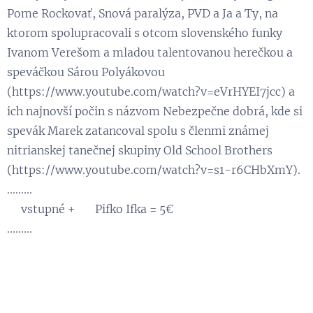
Pome Rockovať, Snová paralýza, PVD a Ja a Ty, na
ktorom spolupracovali s otcom slovenského funky
Ivanom Verešom a mladou talentovanou herečkou a
speváčkou Sárou Polyákovou
(https://www.youtube.com/watch?v=eVrHYEI7jcc) a
ich najnovší počin s názvom Nebezpečne dobrá, kde si
spevák Marek zatancoval spolu s členmi známej
nitrianskej tanečnej skupiny Old School Brothers
(https://www.youtube.com/watch?v=s1-r6CHbXmY).
.........
🎟️vstupné + 🍺 Pifko Ifka = 5€
.........