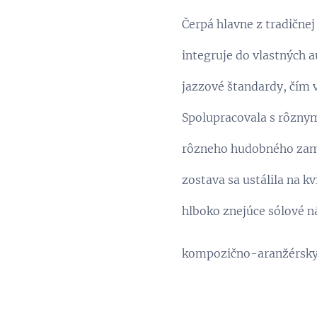
Čerpá hlavne z tradične
integruje do vlastných 
jazzové štandardy, čím v
Spolupracovala s rôznym
rôzneho hudobného zame
zostava sa ustálila na k
hlboko znejúce sólové ná
kompozično-aranžérsky p