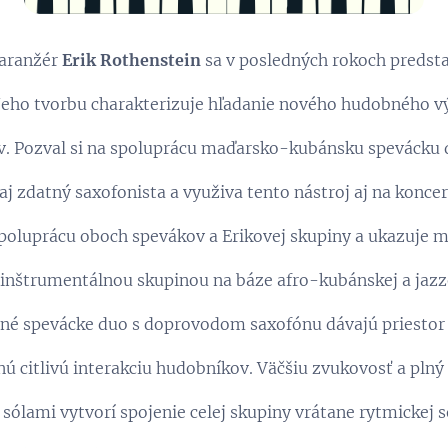
 aranžér
Erik Rothenstein
sa v posledných rokoch predsta
 Jeho tvorbu charakterizuje hľadanie nového hudobného v
v. Pozval si na spoluprácu maďarsko-kubánsku spevácku d
j zdatný saxofonista a využiva tento nástroj aj na koncer
poluprácu oboch spevákov a Erikovej skupiny a ukazuje 
s inštrumentálnou skupinou na báze afro-kubánskej a jazz
tné spevácke duo s doprovodom saxofónu dávajú priesto
 citlivú interakciu hudobníkov. Väčšiu zvukovosť a plný
sólami vytvorí spojenie celej skupiny vrátane rytmickej s