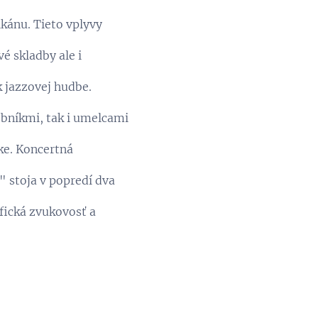
lkánu. Tieto vplyvy
é skladby ale i
k jazzovej hudbe.
obníkmi, tak i umelcami
ke. Koncertná
" stoja v popredí dva
ifická zvukovosť a