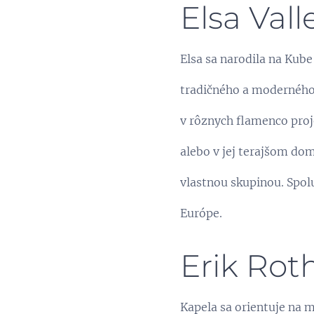
Elsa Vall
Elsa sa narodila na Kube 
tradičného a moderného
v rôznych flamenco proje
alebo v jej terajšom do
vlastnou skupinou. Spolu
Európe.
Erik Rot
Kapela sa orientuje na 