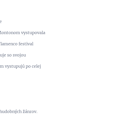
e
 Montonom vystupovala
Flamenco festival
uje so svojou
́m vystupujú po celej
 hudobných žánrov.