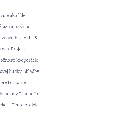
vuje ako líder
ýrazu a možností
vojicu Elsa Valle &
toch. Projekt
možnosti kooperácie
ovej hudby. Skladby,
r pre komorné
 kapelový "sound" s
ekcie. Tento projekt