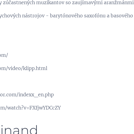
by zúčastnených muzikantov so zaujímavými aranžmánmi
dychových nástrojov - barytónového saxofónu a basovéh
com/
com/video/klipp.html
or.com/indexx_en.php
com/watch?v=FXfjwYDCcZY
inand