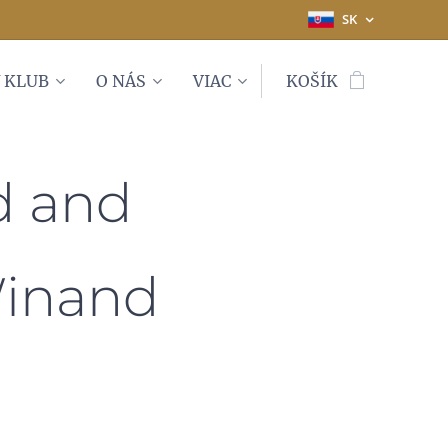
SK
 KLUB
O NÁS
VIAC
KOŠÍK
d and
Winand