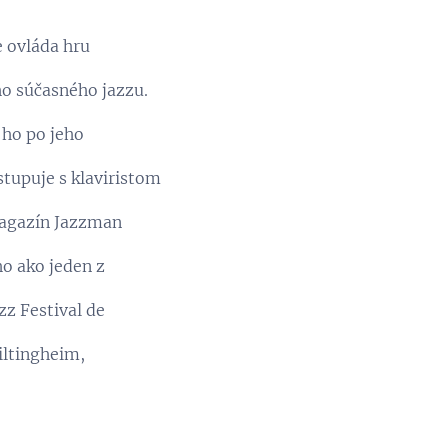
 ovláda hru
ho súčasného jazzu.
 ho po jeho
stupuje s klaviristom
 magazín Jazzman
ho ako jeden z
zz Festival de
hiltingheim,