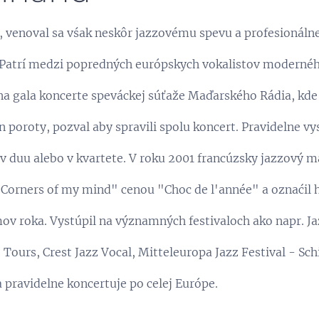
 venoval sa vśak neskôr jazzovému spevu a profesionálne
. Patrí medzi popredných európskych vokalistov moderné
na gala koncerte speváckej súťaže Maďarského Rádia, kde
en poroty, pozval aby spravili spolu koncert. Pravidelne vy
v duu alebo v kvartete. V roku 2001 francúzsky jazzový
 "Corners of my mind" cenou "Choc de l'année" a oznaćil 
v roka. Vystúpil na významných festivaloch ako napr. Ja
e Tours, Crest Jazz Vocal, Mitteleuropa Jazz Festival - Sc
 pravidelne koncertuje po celej Európe.