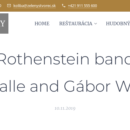
0
koliba@zelenystvorec.sk
+421 911 555 600
KY
HOME
REŠTAURÁCIA
HUDOBNÝ
 Rothenstein ban
Valle and Gábor 
10.11.2019