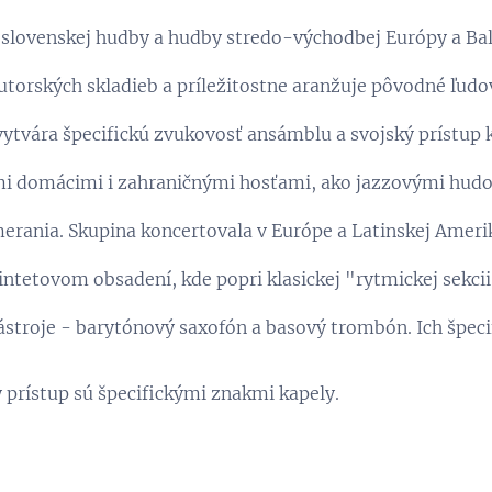
j slovenskej hudby a hudby stredo-východbej Európy a Ba
autorských skladieb a príležitostne aranžuje pôvodné ľudov
ytvára špecifickú zvukovosť ansámblu a svojský prístup 
i domácimi i zahraničnými hosťami, ako jazzovými hud
rania. Skupina koncertovala v Európe a Latinskej Ameri
vintetovom obsadení, kde popri klasickej "rytmickej sekcii
stroje - barytónový saxofón a basový trombón. Ich špec
rístup sú špecifickými znakmi kapely.