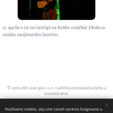
11. apríla o 19:00 vystúpi na Kolibe esničkár Džuki so
svojim zaujimavým hosťom.
© 2009 IMC real spol. s r.o., tradičná slovenská kuchyňa a
hudobný klub
koliba@zelenystvorec.sk, 00421911555600, FB:
KOLIBA TRI
STUDNIČKY
, INSTA:
@kolibatristudnicky
Používame cookies, aby sme zaistili správne fungovanie a