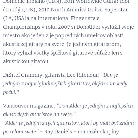
Domenic Troiano (CDN), 2011 Worldwide Guitar Idol
(Londýn, UK), 2010 North America Guitar Superstar
(LA, USA)a na International Finger style
Championships v roku 2007 si Don Alder vyslúžil svoje
miesto ako jeden z je popredných umelcov oblasti
akustickej gitary na svete. Je jediným gitaristom,
ktorý vyhral všetky špičkové gitarové súťaže len s
akustickou gitarou.
Držiteľ Grammy, gitarista Lee Ritenour:
"Don je
jedným z najoriginálnejších gitaristov, akých som kedy
počul."
Vancouver magazine:
"Don Alder je jedným z najlepších
akustických gitaristov na svete."
"Alder je jedným z tých gitaristov, ktorí by mali byť známi
po celom svete"
- Ray Daniels - manažér skupiny