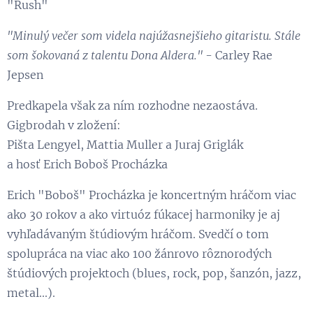
"Rush"
"Minulý večer som videla najúžasnejšieho gitaristu. Stále
som šokovaná z talentu Dona Aldera."
- Carley Rae
Jepsen
Predkapela však za ním rozhodne nezaostáva.
Gigbrodah v zložení:
Pišta Lengyel, Mattia Muller a Juraj Griglák
a hosť Erich Boboš Procházka
Erich "Boboš" Procházka je koncertným hráčom viac
ako 30 rokov a ako virtuóz fúkacej harmoniky je aj
vyhľadávaným štúdiovým hráčom. Svedčí o tom
spolupráca na viac ako 100 žánrovo rôznorodých
štúdiových projektoch (blues, rock, pop, šanzón, jazz,
metal...).