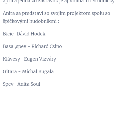
apríl a jedna zo zastávok je aj Koliba Tri Studničky.
Anita sa predstaví so svojim projektom spolu so
špičkovými hudobníkmi :
Bicie-Dávid Hodek
Basa ,spev - Richard Csino
Klávesy- Eugen Vizváry
Gitara - Michal Bugala
Spev- Anita Soul