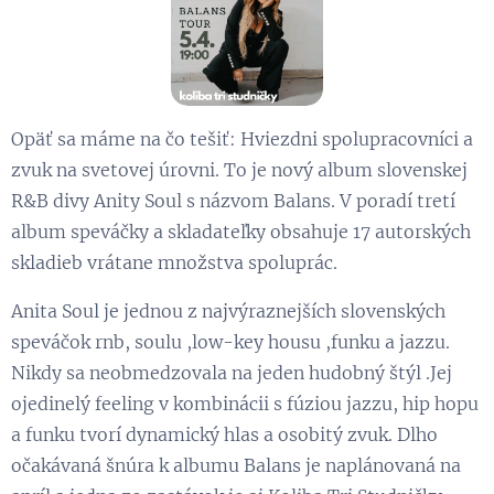
Opäť sa máme na čo tešiť: Hviezdni spolupracovníci a
zvuk na svetovej úrovni. To je nový album slovenskej
R&B divy Anity Soul s názvom Balans. V poradí tretí
album speváčky a skladateľky obsahuje 17 autorských
skladieb vrátane množstva spoluprác.
Anita Soul je jednou z najvýraznejších slovenských
speváčok rnb, soulu ,low-key housu ,funku a jazzu.
Nikdy sa neobmedzovala na jeden hudobný štýl .Jej
ojedinelý feeling v kombinácii s fúziou jazzu, hip hopu
a funku tvorí dynamický hlas a osobitý zvuk. Dlho
očakávaná šnúra k albumu Balans je naplánovaná na