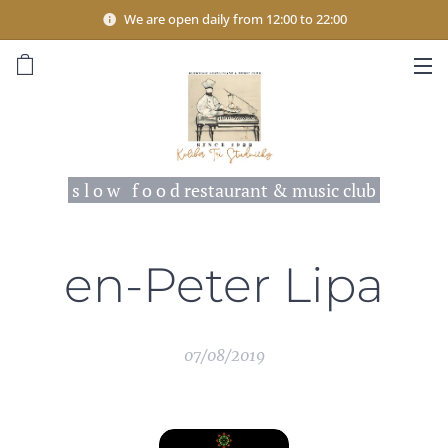
We are open daily from 12:00 to 22:00
s l o w f o o d restaurant & music club
en-Peter Lipa
07/08/2019