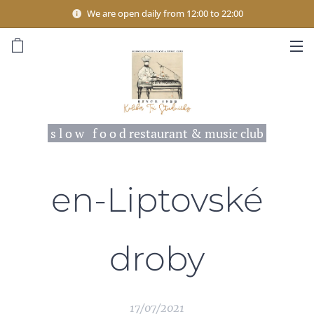
We are open daily from 12:00 to 22:00
s l o w f o o d restaurant & music club
en-Liptovské
droby
17/07/2021