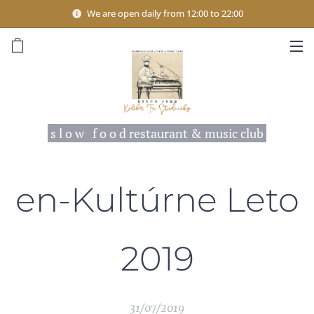
We are open daily from 12:00 to 22:00
s l o w f o o d restaurant & music club
en-Kultúrne Leto
2019
31/07/2019