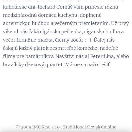
kulinárske dni. Richard Tomáš vám prinesie rôznu
medzinárodnú domácu kuchyńu, doplnenú
autentickou hudbou a večerným premietaním. Už prvý
víkend nás čaká cigánska pečienka, cíganska hudba a
večer film Bile mačka, čierny kocúr :-). Ďalej nás
čakajú každý piatok nesmrteľné komédie, nedeľné
filmy pre pamätníkov. Navštívi nás aj Peter Lipa, alebo
brazílsky džezový quartet. Máme sa načo tešiť.
© 2009 IMC Real s.r.o., Traditional Slovak Cuisine