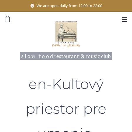
We are open daily from 12:00 to 22:00
s l o w f o o d restaurant & music club
en-Kultový
priestor pre