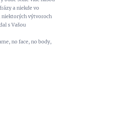
frázy a niekde vo
ri niektorých výtvoroch
dal s Vašou
ame, no face, no body,