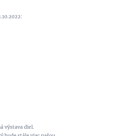
.10.2022:
á výstava diel.
ý bude stále viac našou