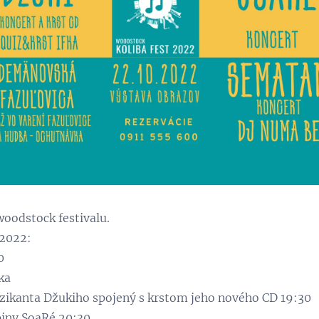
woodstock festivalu.
.2022:
0
ka
zikanta Džukiho spojený s krstom jeho nového CD 19:30
iny SoaRé 20:30.