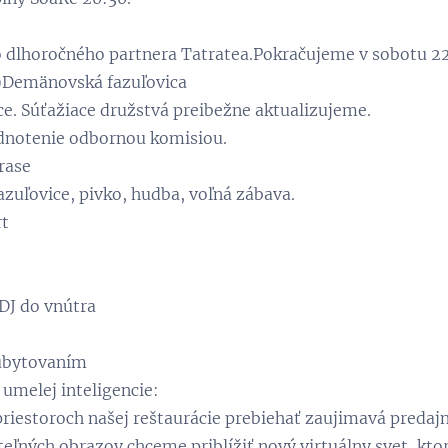
 dlhoročného partnera Tatratea.Pokračujeme v sobotu 22
h)Demänovská fazuľovica
ce. Súťažiace družstvá preibežne aktualizujeme.
odnotenie odbornou komisiou.
rase
azuľovice, pivko, hudba, voľná zábava.
rt
 DJ do vnútra
 ubytovaním
umelej inteligencie:
riestoroch našej reštaurácie prebiehať zaujimavá predajn
ľných obrazov chceme priblížiť nový virtuálny svet, ktor