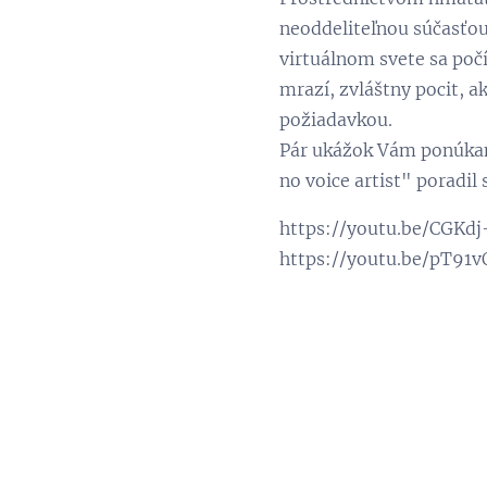
neoddeliteľnou súčasťou.
virtuálnom svete sa počí
mrazí, zvláštny pocit,
požiadavkou.
Pár ukážok Vám ponúkame
no voice artist" poradil
https://youtu.be/CGKd
https://youtu.be/pT91v