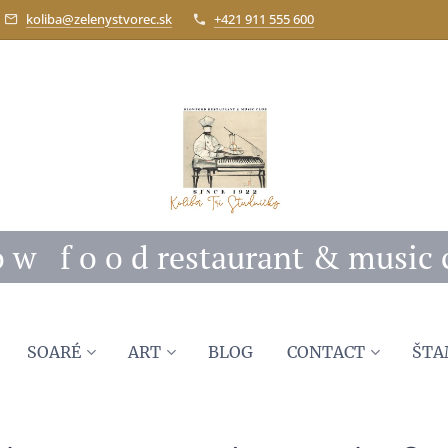
koliba@zelenystvorec.sk
+421 911 555 600
 o w f o o d restaurant & music 
SOARÉ
ART
BLOG
CONTACT
ŠTA