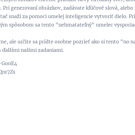
 Pri generovaní obrázkov, zadávate kľúčové slová, alebo 
tač snaží za pomoci umelej inteligencie vytvoriť dielo. P
 akým spôsobom sa tento "nehmatateľný" umelec vysporia
, ale určite sa prídte osobne pozrieť ako si tento "no n
 s ďalšími našimi zadaniami.
j-GonE4
Qnr7Zs