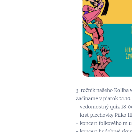
3. ročník našeho Koliba 
Začíname v piatok 21.10
- vedomostný quiz 18:0
- krst plechovky Pifko If
- koncert folkového m u
- koncert hudobnej skup