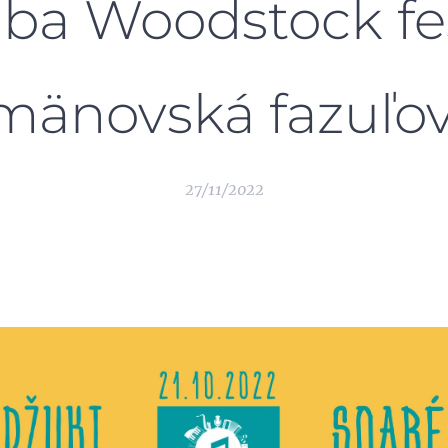
iba Woodstock fe
änovská fazuľo
27/11/2022