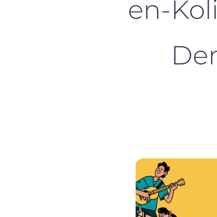
en-Kol
Dem