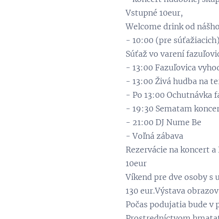
Vstupné 10eur,
Welcome drink od nášho
- 10:00 (pre súťažiacic
Súťaž vo varení fazuľovi
- 13:00 Fazuľovica vyh
- 13:00 Živá hudba na te
- Po 13:00 Ochutnávka f
- 19:30 Sematam konce
- 21:00 DJ Nume Be
- Voľná zábava
Rezervácie na koncert a
10eur
Víkend pre dve osoby s
130 eur.Výstava obrazov 
Počas podujatia bude v p
Prostredníctvom hmatate