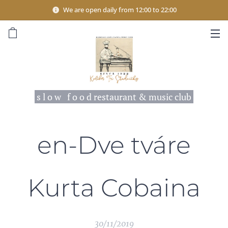
We are open daily from 12:00 to 22:00
s l o w f o o d restaurant & music club
en-Dve tváre
Kurta Cobaina
30/11/2019