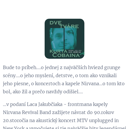
Bude to príbeh....o jednej z najväčších hviezd grunge
scény....o jeho myslení, detstve, o tom ako vznikali
jeho piesne, o koncertoch a kapele Nirvana...o tom kto
bol, ako žil a prečo navždy odišiel....
...v podaní Laca Jakubčiaka - frontmana kapely
Nirvana Revival Band zažijete návrat do 90.rokov
20.storočia na akustický koncert MTV unplugged in
New York a vypočujete si tie najväčšie hity legendárnej