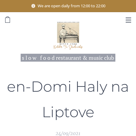
We are open daily from 12:00 to 22:00
s l o w f o o d restaurant & music club
en-Domi Haly na
Liptove
24/09/2021