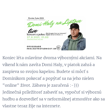
Koniec léta oslavíme dvoma výbornými akciami. Na
víkend k nám zavíta Domi Haly, v piatok zahrá a
zaspieva so svojou kapelou. Budete si môcť s
Dominikom pokecať a popýtať sa na jeho nielen
"online" život. Zábava je zaručená :-)))
Jedinečná príležitosť zabaviť sa, vypočuť si výbornú
hudbu a dozvedieť sa v neformálnej atmosfére ako sa
vlastne teraz žije na internete.